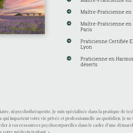
Maître-Praticienne en

Maître-Praticienne en

Paris
Praticienne Certifiée 

Lyon
Praticienne en Harmon

déserts
hiatre, ni psychothérapeute. Je suis spécialisée dans la pratique de t
ui impactent votre vie privée et professionnelle au quotidien. Je ne 
éder à vos ressources psychocorporelles dans le cadre d’une démarch
e votre médecin traitant. »