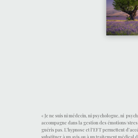
« Je ne suis ni médecin, ni psychologue, ni psyc
accompagne dans la gestion des émotions/stress q
guéris pas. L’hypnose et l’EFT permettent d’acc
substituer à un avis ou à un traitement médical d