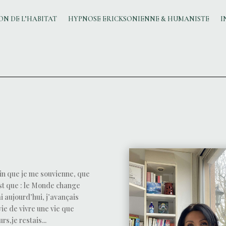
N DE L’HABITAT
HYPNOSE ERICKSONIENNE & HUMANISTE
I
loin que je me souvienne, que
st que : le Monde change
i aujourd’hui, j’avançais
ie de vivre une vie que
rs,je restais...